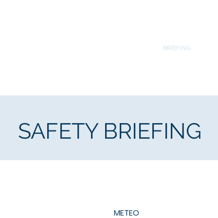
ÜGE
PILOTEN
WEBCAM
BLOG
BRIEFING
K
SAFETY BRIEFING
METEO