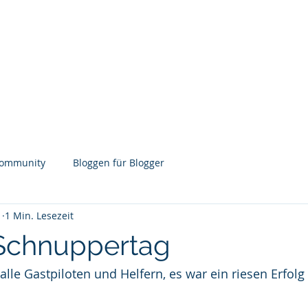
ÜGE
PILOTEN
WEBCAM
BLOG
BRIEFING
K
Community
Bloggen für Blogger
1
1 Min. Lesezeit
Schnuppertag
lle Gastpiloten und Helfern, es war ein riesen Erfolg 