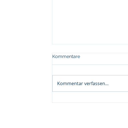
Kommentare
Kommentar verfassen...
Ostern einmal anders...
© 2026 | Alpine Segelfluggrup