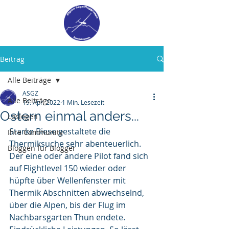
Beitrag
Alle Beiträge
ASGZ
Alle Beiträge
19. Apr. 2022
1 Min. Lesezeit
Ostern einmal anders...
Loslegen
Starke Biese gestaltete die 
Ihre Community
Thermiksuche sehr abenteuerlich. 
Bloggen für Blogger
Der eine oder andere Pilot fand sich 
auf Flightlevel 150 wieder oder 
hüpfte über Wellenfenster mit 
Thermik Abschnitten abwechselnd, 
über die Alpen, bis der Flug im 
Nachbarsgarten Thun endete. 