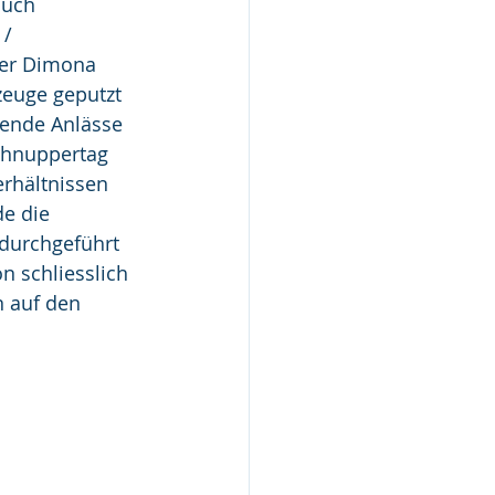
auch 
/ 
per Dimona 
zeuge geputzt 
nende Anlässe 
chnuppertag 
rhältnissen 
e die 
 durchgeführt 
n schliesslich 
 auf den 