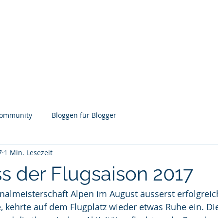
ÜGE
PILOTEN
WEBCAM
BLOG
BRIEFING
K
Community
Bloggen für Blogger
7
1 Min. Lesezeit
s der Flugsaison 2017
almeisterschaft Alpen im August äusserst erfolgreic
, kehrte auf dem Flugplatz wieder etwas Ruhe ein. Di