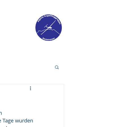
ONTAKT
h 
e Tage wurden 