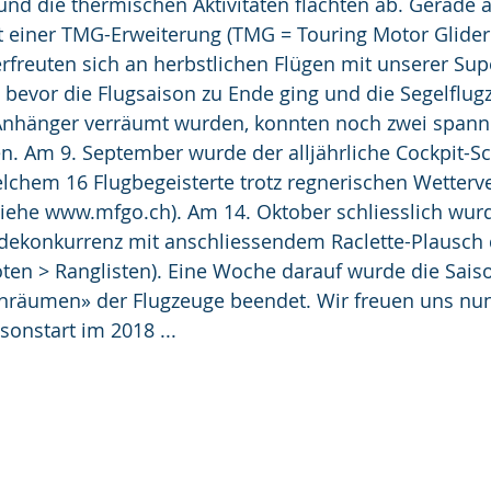
nd die thermischen Aktivitäten flachten ab. Gerade 
t einer TMG-Erweiterung (TMG = Touring Motor Glider 
rfreuten sich an herbstlichen Flügen mit unserer Su
bevor die Flugsaison zu Ende ging und die Segelflug
e Anhänger verräumt wurden, konnten noch zwei span
n. Am 9. September wurde der alljährliche Cockpit-S
lchem 16 Flugbegeisterte trotz regnerischen Wetterve
iehe www.mfgo.ch). Am 14. Oktober schliesslich wurd
andekonkurrenz mit anschliessendem Raclette-Plausch
loten > Ranglisten). Eine Woche darauf wurde die Saiso
inräumen» der Flugzeuge beendet. Wir freuen uns nun
onstart im 2018 ...