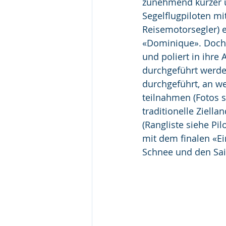
zunehmend kürzer u
Segelflugpiloten mi
Reisemotorsegler) e
«Dominique». Doch 
und poliert in ihr
durchgeführt werde
durchgeführt, an we
teilnahmen (Fotos s
traditionelle Ziell
(Rangliste siehe Pi
mit dem finalen «E
Schnee und den Sais