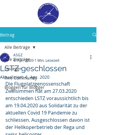
Beitrag
Alle Beiträge
ASGZ
Alle Beiträge
4. Apr. 2020
1 Min. Lesezeit
LSTZ geschlossen
Loslegen
Aktualisiert:
6. Apr. 2020
Ihre Community
Die Flugplatzgenossenschaft 
Bloggen für Blogger
Zweisimmen hat am 27.03.2020 
entschieden LSTZ voraussichtlich bis 
am 19.04.2020 aus Solidarität zu der 
aktuellen Covid 19 Pandemie zu 
schliessen. Ausgeschlossen davon ist 
der Helikoperbetrieb der Rega und 
swiss helicopter. 